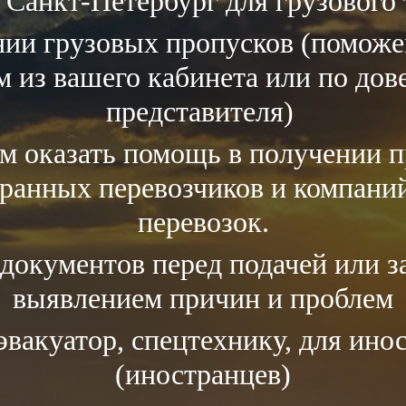
 Санкт-Петербург для грузового 
ии грузовых пропусков (поможем
 из вашего кабинета или по дов
представителя)
м оказать помощь в получении п
транных перевозчиков и компан
перевозок.
документов перед подачей или за
выявлением причин и проблем
эвакуатор, спецтехнику, для ин
(иностранцев)