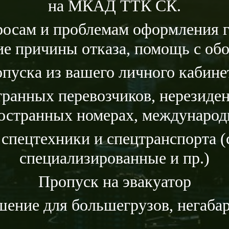
на МКАД ТТК СК.
росам и проблемам оформления г
ие причины отказа, помощь с об
уска из вашего личного кабине
ранных перевозчиков, нерезиде
ностранных номерах, международ
 спецтехники и спецтранспорта (
специализированные и пр.)
Пропуск на эвакуатор
ение для большегрузов, негаба