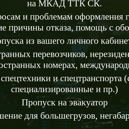
на МКАД ТТК СК.
росам и проблемам оформления г
ие причины отказа, помощь с об
уска из вашего личного кабине
ранных перевозчиков, нерезиде
ностранных номерах, международ
 спецтехники и спецтранспорта (
специализированные и пр.)
Пропуск на эвакуатор
ение для большегрузов, негаба