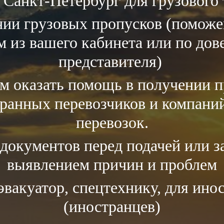
 Санкт-Петербург для грузового 
ии грузовых пропусков (поможем
 из вашего кабинета или по дов
представителя)
м оказать помощь в получении п
транных перевозчиков и компан
перевозок.
документов перед подачей или за
выявлением причин и проблем
эвакуатор, спецтехнику, для ин
(иностранцев)